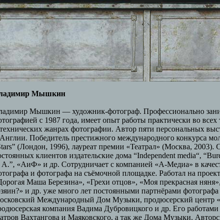
ладимир Мышкин
ладимир Мышкин — художник-фотограф. Профессионально зани
отографией с 1987 года, имеет опыт работы практически во всех
 технических жанрах фотографии. Автор пяти персональных выс
 Англии. Победитель престижного международного конкурса мо
Stars” (Лондон, 1996), лауреат премии «Театрал» (Москва, 2003). 
остоянных клиентов издательские дома “Independent media“, “Burd
. A.”, «АиФ» и др. Сотрудничает с компанией «А-Медиа» в качес
отографа и фотографа на съёмочной площадке. Работал на проект
Дорогая Маша Березина», «Грехи отцов», «Моя прекрасная няня»,
озяин?» и др. уже много лет постоянными партнёрами фотографа
осковский Международный Дом Музыки, продюсерский центр «
родюсерская компания Вадима Дубровицкого и др. Его работам
еатров Вахтангова и Маяковского, а так же Дома Музыки. Автор