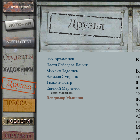
Ник Артамонов
В
Настя Лебедева-Панина
В
Михаил Наделяев
ф
Наталия Смирнова
и
Тильзит-Театр
и
Евгений Марчелли
“
(Театр Моссовета)
Владимир Мышкин
п
S
ф
«
х
М
п
т