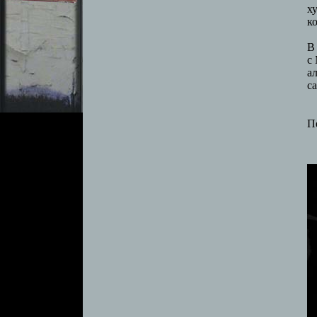
х
к
В
с
а
са
П