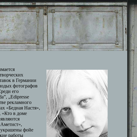
мается
 творческих
тавок в Германии
лодых фотографов
Среди его
a”, „Edipresse
тве рекламного
ах «Бедная Настя»,
 «Кто в доме
 являются
Аметист»,
и украшены фойе
ские работы