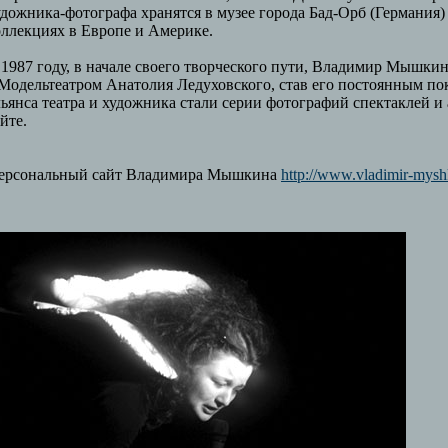
удожника-фотографа хранятся в музее города Бад-Орб (Германия)
оллекциях в Европе и Америке.
 1987 году, в начале своего творческого пути, Владимир Мышки
 Модельтеатром Анатолия Ледуховского, став его постоянным по
льянса театра и художника стали серии фотографий спектаклей 
йте.
ерсональный сайт Владимира Мышкина
http://www.vladimir-myshk