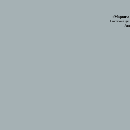
«
Маркиза 
Госпожа де
Анн