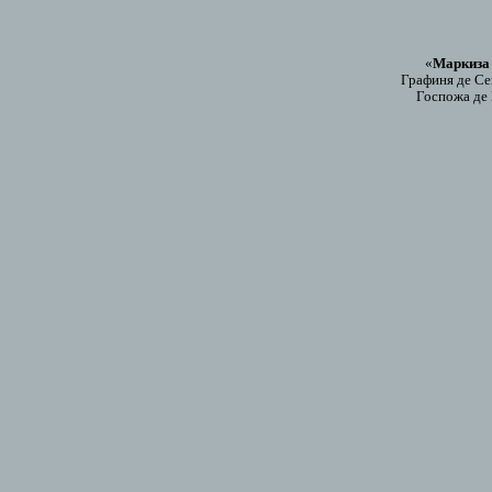
«
Маркиза 
Графиня де С
Госпожа де