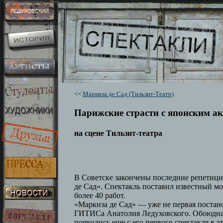
<<
Маркиза де Сад (Тильзит-Театр)
Парижские страсти с японским а
на сцене Тильзит-театра
В Советске закончены последние репетиц
де Сад». Спектакль поставил известный м
более 40 работ.
«Маркиза де Сад» — уже не первая постано
ГИТИСа Анатолия Ледуховского. Обоюдная 
появились еще с его первого спектакля в 