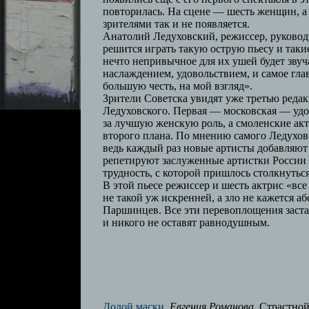
повторилась. На сцене — шесть женщин, а
зрителями так и не появляется.
Анатолий Ледуховский, режиссер, руковод
решится играть такую острую пьесу и такие
нечто непривычное для их ушей будет звуча
наслаждением, удовольствием, и самое глав
большую честь, на мой взгляд».
Зрители Советска увидят уже третью реда
Ледуховского. Первая — московская — уд
за лучшую женскую роль, а смоленские ак
второго плана. По мнению самого Ледухов
ведь каждый раз новые артисты добавляют 
репетируют заслуженные артистки России
трудность, с которой пришлось столкнутьс
В этой пьесе режиссер и шесть актрис «все
не такой уж искренней, а зло не кажется 
Паршинцев. Все эти перевоплощения заста
и никого не оставят равнодушным.
Долой маски
,
Евгения Романова
, Страстной