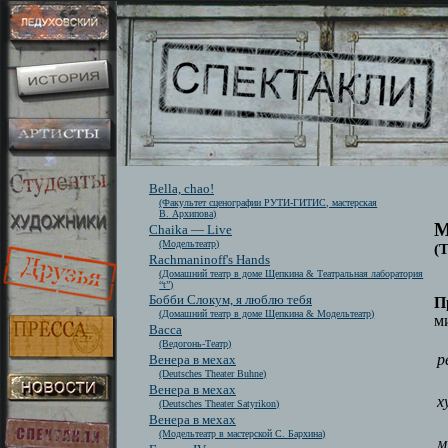
Bella, chao!
(Факультет сценографии РУТИ-ГИТИС, мастерская
В. Архипова)
М
Chaika — Live
(Модельтеатр)
(
Rachmaninoff's Hands
(Домашний театр в доме Щепкина & Театральная лаборатория
“t”)
Бобби Слокум, я люблю тебя
П
(Домашний театр в доме Щепкина & Модельтеатр)
м
Васса
(Ведогонь-Театр)
р
Венера в мехах
(Deutsches Theater Buhne)
Венера в мехах
х
(Deutsches Theater Satyrikon)
Венера в мехах
(Модельтеатр в мастерской С. Бархина)
м