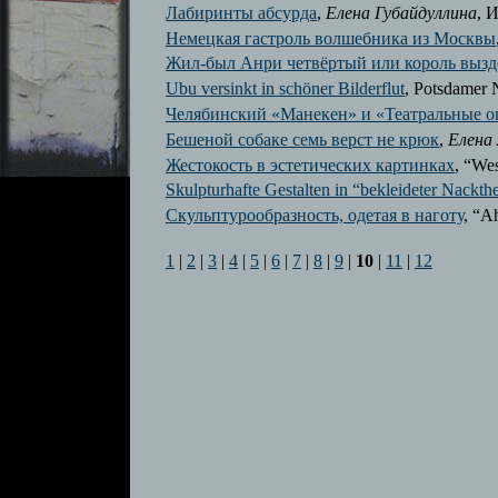
Лабиринты абсурда
,
Елена Губайдуллина
, 
Немецкая гастроль волшебника из Москвы
Жил-был Анри четвёртый или король вызд
Ubu versinkt in schöner Bilderflut
, Potsdamer 
Челябинский «Манекен» и «Театральные 
Бешеной собаке семь верст не крюк
,
Елена
Жестокость в эстетических картинках
, “We
Skulpturhafte Gestalten in “bekleideter Nackthe
Скульптурообразность, одетая в наготу
, “A
1
|
2
|
3
|
4
|
5
|
6
|
7
|
8
|
9
|
10
|
11
|
12