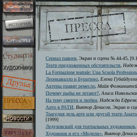
Сериал паяцев
, Экран и сцена № 44-45, [9.
Театр предложенных обстоятельств
,
Надеж
La Formazione teatrale: Una Scuola Profession
Леонкавалло и Буратино
,
Елена Губайдулл
Актеры правят ремесло
,
Майя Фолкинште
Почему рыбы не летают?
,
Алиса Никольска
На тему смерти и любви
,
Надежда Ефремо
Арто в РАТИ
,
Виктор Денисов
, Экран и сц
Трагедия дель арте или другой театр Анат
[1999]
Ледуховский для театральных художников
Художник и его «Модели»
,
Виктор Денисо