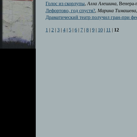
Голос из скорлупы
,
Алла Алешина
, Венера-
Лефортово, год спустя?
,
Марина Тимашева
Драматический театр получил гран-при фе
1
|
2
|
3
|
4
|
5
|
6
|
7
|
8
|
9
|
10
|
11
|
12