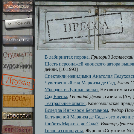
В лабиринтах порока
,
Григорий Заславский
Шесть персонажей японского автора вышл
дейли, [10.1993]
Спектакли-невидимки Анатолия Ледуховс
Чувственный сад Маркизы де Сад
,
Елена С
Ублюдок и Лунные волки
, Независимая газ
Сад Елены
,
Геннадий Демин
, газета «ДА», 
Театральные опыты
, Комсомольская правда
Вслед за Ингмаром Бергманом
,
Федор Павл
Быть женой Маркиза де Сада - это мучение
Любить Маркиза де Сада?
,
Виктор Денисо
Голос из скорлупы
, Журнал «Спутник» № 2,