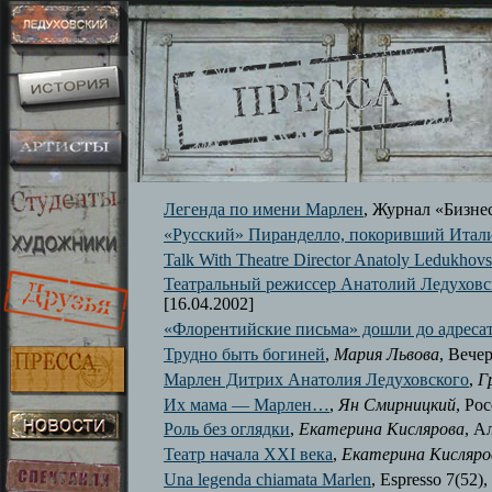
Легенда по имени Марлен
, Журнал «Бизнес
«Русский» Пиранделло, покоривший Итал
Talk With Theatre Director Anatoly Ledukhov
Театральный режиссер Анатолий Ледухов
[16.04.2002]
«Флорентийские письма» дошли до адреса
Трудно быть богиней
,
Мария Львова
, Вече
Марлен Дитрих Анатолия Ледуховского
,
Г
Их мама — Марлен…
,
Ян Смирницкий
, Рос
Роль без оглядки
,
Екатерина Кислярова
, А
Театр начала ХХI века
,
Екатерина Кисляро
Una legenda chiamata Marlen
, Espresso 7(52),