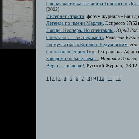
Слепая ласточка заставила Толстого и Дос
[2002]
Интернет-страсти
, форум журнала «Ваш дос
Легенда по имени Марлен
, Эспрессо ?7(52)
Паяцы. Неопера. Но спектакль!
,
Юрий Рос
Спектакль — эксперимент
,
Bячеслав Букат
Гремучая смесь Ботеро с Ледуховским
,
Нат
Спекткль «Генрих IV»
, Театральная Афиша,
Заведомо больше, чем…
,
Наталия Исаева
,
Верю — не верю!
, Русский Журнал, [28.12.
1
|
2
|
3
|
4
|
5
|
6
|
7
|
8
|
9
|
10
|
11
|
12