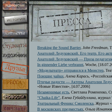
Breaking the Sound Barrier
,
John Freedman
, 
Анатолий Ледуховский. Его театр. Его акт
Анатолий Ледуховский — Проза педагоги
In ginnender Liebe verbrannt
, Woche, [18.07.2
«Модельтеатр» отправился в Мюнстер
, Те
Поющие чайки
,
Алена Карась
, «Российская
Птичьи радости — Актеры Анатолия Ледухо
«Новые Известия», [4.07.2006]
Незаменимые есть
, Светлана Ромененко, См
“Chaika-Life”
,
Елена Губайдуллина
, журнал 
Театральный Феникс Смоленска
, Журнал «
В московских предместьях
,
Ольга Игнатю