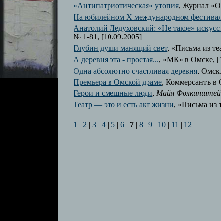
«Антипатриотическая» утопия
, Журнал «О
На юбилейном Х международном фестивал
Анатолий Ледуховский: «Не такое» искусс
№ 1-81, [10.09.2005]
Глубин души манящий свет
, «Письма из те
А деревня эта - простая...
, «МК» в Омске, [
Одна абсолютно счастливая деревня
, Омск
Премьера в Омской драме
, Коммерсантъ в 
Герои и смешные люди
,
Майя Фолкинштей
Театр — это и есть акт жизни
, «Письма из т
1
|
2
|
3
|
4
|
5
|
6
|
7
|
8
|
9
|
10
|
11
|
12