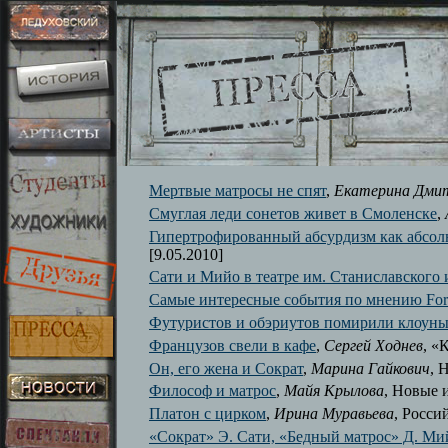
Мертвые матросы не спят
,
Екатерина Дми
Смуглая леди сонетов живет в Смоленске
,
Гипертрофированный абсурдизм как абсол
[9.05.2010]
Сати и Мийо в театре им. Станиславског
Самые интересные события по мнению For
Футуристов и обэриутов помирили клоун
Французов свели в кафе
,
Сергей Ходнев
, «
Он, его жена и Сократ
,
Марина Гайкович
, 
Философ и матрос
,
Майя Крылова
, Новые и
Платон с цирком
,
Ирина Муравьева
, Россий
«Сократ» Э. Сати, «Бедный матрос» Д. Ми