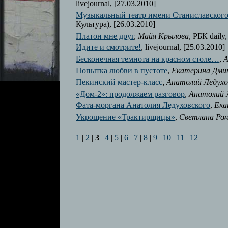
livejournal, [27.03.2010]
Музыкальный театр имени Станиславского
Культура), [26.03.2010]
Платон мне друг
,
Майя Крылова
, РБК daily
Идите и смотрите!
, livejournal, [25.03.2010]
Бесконечная темнота на красном столе…
,
А
Попытка любви в пустоте
,
Екатерина Дми
Пекинский мастер-класс
,
Анатолий Ледухо
«Дом-2»: продолжаем разговор
,
Анатолий 
Фата-моргана Анатолия Ледуховского
,
Ека
Укрощение «Трактирщицы»
,
Светлана Ром
1
|
2
|
3
|
4
|
5
|
6
|
7
|
8
|
9
|
10
|
11
|
12