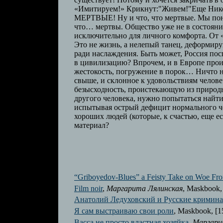
«Имитируем!» Крикнут:"Живем!"Еще Никола
МЕРТВЫЕ! Ну и что, что мертвые. Мы пони
что… мертвы. Общество уже не в состояни
исключительно для личного комфорта. От «
Это не жизнь, а нелепый танец, деформи
ради наслаждения. Быть может, Россия пос
в цивилизацию? Впрочем, и в Европе прои
жестокость, погружение в порок… Ничто н
свыше, и склонное к удовольствиям человеч
безысходность, проистекающую из природы
другого человека, нужно попытаться най
испытывая острый дефицит нормального че
хороших людей (которые, к счастью, еще е
материал?
“Griboyedov-Blues” a Feisty Take on Woe Fr
Film noir
,
Маргарита Лялинская
, Maskbook,
Анатолий Ледуховский и Русские кримин
Я сам выстраиваю свои роли
, Maskbook, [1
Васса не просто властная хозяйка
,
Маргари