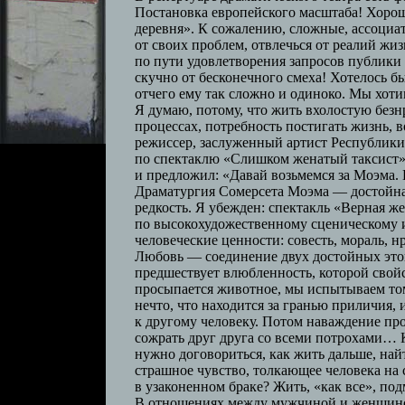
Постановка европейского масштаба! Хорош
деревня». К сожалению, сложные, ассоциат
от своих проблем, отвлечься от реалий ж
по пути удовлетворения запросов публики т
скучно от бесконечного смеха! Хотелось б
отчего ему так сложно и одиноко. Мы хоти
Я думаю, потому, что жить вхолостую безн
процессах, потребность постигать жизнь, 
режиссер, заслуженный артист Республики
по спектаклю «Слишком женатый таксист»,
и предложил: «Давай возьмемся за Моэма. 
Драматургия Сомерсета Моэма — достойная
редкость. Я убежден: спектакль «Верная ж
по высокохудожественному сценическому и
человеческие ценности: совесть, мораль, н
Любовь — соединение двух достойных этог
предшествует влюбленность, которой свой
просыпается животное, мы испытываем том
нечто, что находится за гранью приличия,
к другому человеку. Потом наваждение прох
сожрать друг друга со всеми потрохами… К
нужно договориться, как жить дальше, най
страшное чувство, толкающее человека на 
в узаконенном браке? Жить, «как все», 
В отношениях между мужчиной и женщино