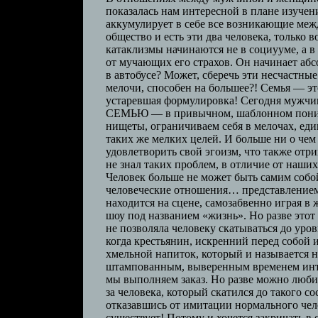
показалась нам интересной в плане изуч
аккумулирует в себе все возникающие меж
общество и есть эти два человека, только
катаклизмы начинаются не в социууме, а в
от мучающих его страхов. Он начинает абсо
в автобусе? Может, сберечь эти несчастные
мелочи, способен на большее?! Семья — э
устаревшая формулировка! Сегодня мужчин
СЕМЬЮ — в привычном, шаблонном понима
нищеты, ограничиваем себя в мелочах, еди
таких же мелких целей. И больше ни о чем
удовлетворить свой эгоизм, что также от
не знал таких проблем, в отличие от наш
Человек больше не может быть самим собо
человеческие отношения… представлением
находится на сцене, самозабвенно играя в
шоу под названием «жизнь». Но разве этот 
не позволяла человеку скатываться до уров
когда крестьянин, искренний перед собой и
хмельной напиток, который и называется 
штампованным, выверенным временем инт
мы выполняем заказ. Но разве можно люби
за человека, который скатился до такого с
отказавшись от имитации нормального челов
существует! Потому и хочется закричать в 