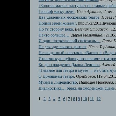
«Золотая маска» наступает на старые грабл
Географ маску хочет
,
Иван Архипов
, Газета.
Два удаленных московских театра
,
Павел Р
Пойми зачем живем?
, http://ikar2011.livejou
По ту сторону века
,
Евгения Стрижак
, [12
Нечто большее…
,
Дарья Малютина
, [21.05
И один потрясающий спектакль…
,
Дарья 
Не для идеального зрителя
,
Юлия Терёхина
Неожиданный спектакль «Васса» в «Ведог
Итальянскую публику познакомят с театро
Ко дню рождения Джона Леннона
,
Алексей
«Главное для театра в музее — не стать м
О Домашнем театре
, OpenSpace, [19.04.201
Музей и лицедейство
,
Наталья Макерова
,
Диагностика… брака на смоленской сцене
1
|
2
|
3
|
4
|
5
|
6
|
7
|
8
|
9
|
10
|
11
|
12