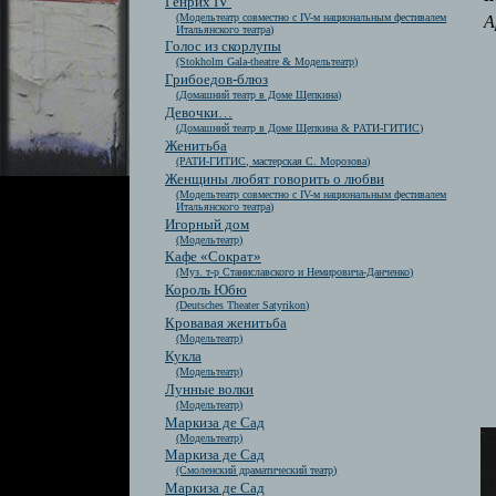
Генрих IV
(Модельтеатр совместно с IV-м национальным фестивалем
А
Итальянского театра)
Голос из скорлупы
(Stokholm Gala-theatre & Модельтеатр)
Грибоедов-блюз
(Домашний театр в Доме Щепкина)
Девочки…
(Домашний театр в Доме Щепкина & РАТИ-ГИТИС)
Женитьба
(РАТИ-ГИТИС, мастерская С. Морозова)
Женщины любят говорить о любви
(Модельтеатр совместно с IV-м национальным фестивалем
Итальянского театра)
Игорный дом
(Модельтеатр)
Кафе «Сократ»
(Муз. т-р Станиславского и Немировича-Данченко)
Король Юбю
(Deutsches Theater Satyrikon)
Кровавая женитьба
(Модельтеатр)
Кукла
(Модельтеатр)
Лунные волки
(Модельтеатр)
Маркиза де Сад
(Модельтеатр)
Маркиза де Сад
(Смоленский драматический театр)
Маркиза де Сад