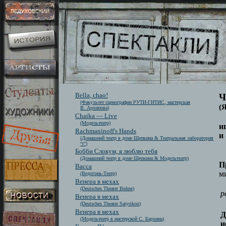
Bella, chao!
Ч
(Факультет сценографии РУТИ-ГИТИС, мастерская
(
В. Архипова)
Chaika — Live
(Модельтеатр)
и
Rachmaninoff's Hands
и
(Домашний театр в доме Щепкина & Театральная лаборатория
“t”)
Бобби Слокум, я люблю тебя
(Домашний театр в доме Щепкина & Модельтеатр)
П
Васса
м
(Ведогонь-Театр)
Венера в мехах
(Deutsches Theater Buhne)
р
Венера в мехах
(Deutsches Theater Satyrikon)
Венера в мехах
Д
(Модельтеатр в мастерской С. Бархина)
и