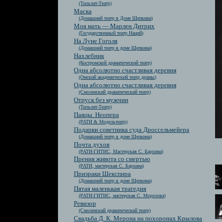
(Тильзит-Театр)
Маска
(Домашний театр в Доме Щепкина)
Моя мать — Марлен Дитрих
(Государственный театр Наций)
На Луне Гоголя
(Домашний театр в доме Щепкина)
Нахлебник
(Костромской драматический театр)
Одна абсолютно счастливая деревня
(Омский академический театр драмы)
Одна абсолютно счастливая деревня
(Смоленский драматический театр)
Отпуск без мужчин
(Тильзит-Театр)
Паяцы. Неопера
(РАТИ & Модельтеатр)
Подарки советника суда Дроссельмейера
(Домашний театр в доме Щепкина)
Почта духов
(РАТИ-ГИТИС, Мастерская С. Бархина)
Прения живота со смертью
(РАТИ, мастерская С. Бархина)
Призраки Шекспира
(Домашний театр в доме Щепкина)
Пятая маленькая трагедия
(РАТИ-ГИТИС, мастерская С. Морозова)
Ревизор
(Смоленский драматический театр)
Свадьба Д. К. Мерона на похоронах Крылова