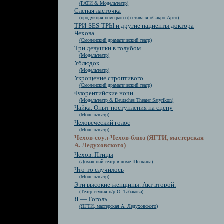
(РАТИ & Модельтеатр)
Слепая ласточка
(продукция немецкого фестиваля «Сакро-Арт»)
ТРИ-SES-ТРЫ и другие пациенты доктора
Чехова
(Смоленский драматический театр)
Три девушки в голубом
(Модельтеатр)
Ублюдок
(Модельтеатр)
Укрощение строптивого
(Смоленский драматический театр)
Флорентийские ночи
(Модельтеатр & Deutsches Theater Satyrikon)
Чайка. Опыт поступления на сцену
(Модельтеатр)
Человеческий голос
(Модельтеатр)
Чехов-соул-Чехов-блюз (ЯГТИ, мастерская
А. Ледуховского)
Чехов. Птицы
(Домашний театр в доме Щепкина)
Что-то случилось
(Модельтеатр)
Эти высокие женщины. Акт второй.
(Театр-студия п/р О. Табакова)
Я — Гоголь
(ЯГТИ, мастерская А. Ледуховского)