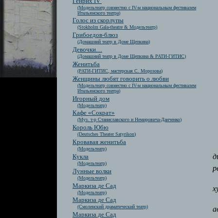
Генрих IV
(Модельтеатр совместно с IV-м национальным фестивалем
Итальянского театра)
Голос из скорлупы
(Stokholm Gala-theatre & Модельтеатр)
Грибоедов-блюз
(Домашний театр в Доме Щепкина)
Девочки…
(Домашний театр в Доме Щепкина & РАТИ-ГИТИС)
Женитьба
(РАТИ-ГИТИС, мастерская С. Морозова)
Женщины любят говорить о любви
(Модельтеатр совместно с IV-м национальным фестивалем
Итальянского театра)
Игорный дом
(Модельтеатр)
Кафе «Сократ»
(Муз. т-р Станиславского и Немировича-Данченко)
Король Юбю
(Deutsches Theater Satyrikon)
Кровавая женитьба
(Модельтеатр)
д
Кукла
(Модельтеатр)
р
Лунные волки
(Модельтеатр)
Маркиза де Сад
х
(Модельтеатр)
Маркиза де Сад
(Смоленский драматический театр)
а
Маркиза де Сад