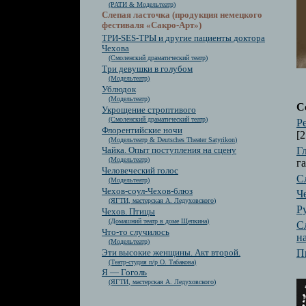
(РАТИ & Модельтеатр)
Слепая ласточка (продукция немецкого
фестиваля «Сакро-Арт»)
ТРИ-SES-ТРЫ и другие пациенты доктора
Чехова
(Смоленский драматический театр)
Три девушки в голубом
(Модельтеатр)
Ублюдок
(Модельтеатр)
С
Укрощение строптивого
(Смоленский драматический театр)
Р
Флорентийские ночи
[2
(Модельтеатр & Deutsches Theater Satyrikon)
Г
Чайка. Опыт поступления на сцену
(Модельтеатр)
га
Человеческий голос
С
(Модельтеатр)
Чехов-соул-Чехов-блюз
Ч
(ЯГТИ, мастерская А. Ледуховского)
Р
Чехов. Птицы
(Домашний театр в доме Щепкина)
С
Что-то случилось
н
(Модельтеатр)
П
Эти высокие женщины. Акт второй.
(Театр-студия п/р О. Табакова)
Я — Гоголь
(ЯГТИ, мастерская А. Ледуховского)