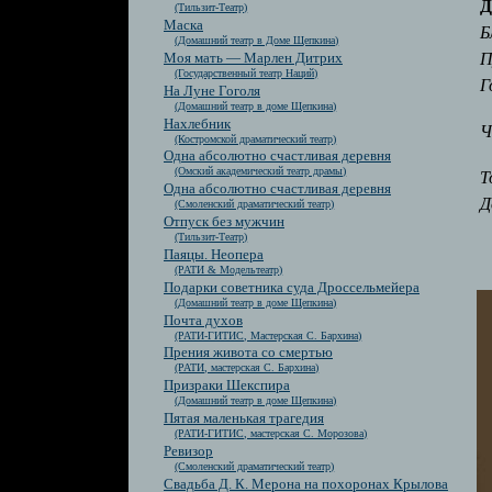
Д
(Тильзит-Театр)
Маска
Б
(Домашний театр в Доме Щепкина)
П
Моя мать — Марлен Дитрих
(Государственный театр Наций)
Г
На Луне Гоголя
(Домашний театр в доме Щепкина)
Нахлебник
Ч
(Костромской драматический театр)
Одна абсолютно счастливая деревня
(Омский академический театр драмы)
Т
Одна абсолютно счастливая деревня
Д
(Смоленский драматический театр)
Отпуск без мужчин
(Тильзит-Театр)
Паяцы. Неопера
(РАТИ & Модельтеатр)
Подарки советника суда Дроссельмейера
(Домашний театр в доме Щепкина)
Почта духов
(РАТИ-ГИТИС, Мастерская С. Бархина)
Прения живота со смертью
(РАТИ, мастерская С. Бархина)
Призраки Шекспира
(Домашний театр в доме Щепкина)
Пятая маленькая трагедия
(РАТИ-ГИТИС, мастерская С. Морозова)
Ревизор
(Смоленский драматический театр)
Свадьба Д. К. Мерона на похоронах Крылова