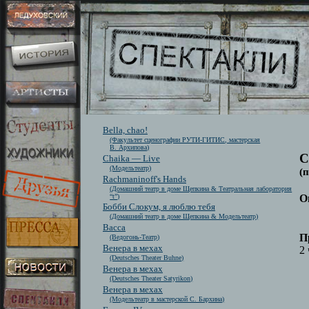
Bella, chao!
(Факультет сценографии РУТИ-ГИТИС, мастерская
В. Архипова)
С
Chaika — Live
(Модельтеатр)
(
Rachmaninoff's Hands
(Домашний театр в доме Щепкина & Театральная лаборатория
“t”)
О
Бобби Слокум, я люблю тебя
(Домашний театр в доме Щепкина & Модельтеатр)
Васса
П
(Ведогонь-Театр)
Венера в мехах
2 
(Deutsches Theater Buhne)
Венера в мехах
(Deutsches Theater Satyrikon)
Венера в мехах
(Модельтеатр в мастерской С. Бархина)