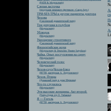
В
(РАТИ & Модельтеатр)
№ 
Слепая ласточка
А
(продукция немецкого фестиваля «Сакро-Арт»)
ТРИ-SES-ТРЫ и другие пациенты доктора
с
Чехова
П
(Смоленский драматический театр)
№
Три девушки в голубом
(Модельтеатр)
А
Ублюдок
Li
(Модельтеатр)
Укрощение строптивого
(Смоленский драматический театр)
Флорентийские ночи
(Модельтеатр & Deutsches Theater Satyrikon)
Чайка. Опыт поступления на сцену
(Модельтеатр)
Человеческий голос
(Модельтеатр)
Чехов-соул-Чехов-блюз
(ЯГТИ, мастерская А. Ледуховского)
Чехов. Птицы
(Домашний театр в доме Щепкина)
Что-то случилось
(Модельтеатр)
Эти высокие женщины. Акт второй.
(Театр-студия п/р О. Табакова)
Я — Гоголь
(ЯГТИ, мастерская А. Ледуховского)