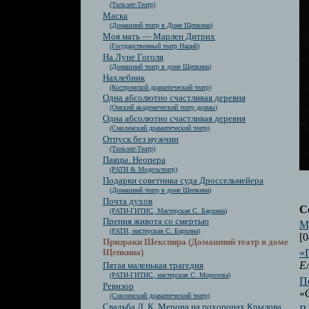
(Тильзит-Театр)
Маска
(Домашний театр в Доме Щепкина)
Моя мать — Марлен Дитрих
(Государственный театр Наций)
На Луне Гоголя
(Домашний театр в доме Щепкина)
Нахлебник
(Костромской драматический театр)
Одна абсолютно счастливая деревня
(Омский академический театр драмы)
Одна абсолютно счастливая деревня
(Смоленский драматический театр)
Отпуск без мужчин
(Тильзит-Театр)
Паяцы. Неопера
(РАТИ & Модельтеатр)
Подарки советника суда Дроссельмейера
(Домашний театр в доме Щепкина)
Почта духов
С
(РАТИ-ГИТИС, Мастерская С. Бархина)
Прения живота со смертью
М
(РАТИ, мастерская С. Бархина)
[0
Призраки Шекспира (Домашний театр в доме
«
Щепкина)
Е
Пятая маленькая трагедия
(РАТИ-ГИТИС, мастерская С. Морозова)
П
Ревизор
«
(Смоленский драматический театр)
Свадьба Д. К. Мерона на похоронах Крылова