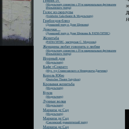
Генрих IV
(Модельтеатр совместно с IV-м национальным фестивалем
з
Итальянского театра)
Д
Голос из скорлупы
(Stokholm Gala-theatre & Модельтеатр)
Н
Грибоедов-блюз
(Домашний театр в Доме Щепкина)
Девочки…
(Домашний театр в Доме Щепкина & РАТИ-ГИТИС)
Женитьба
(РАТИ-ГИТИС, мастерская С. Морозова)
Женщины любят говорить о любви
(Модельтеатр совместно с IV-м национальным фестивалем
Итальянского театра)
Игорный дом
(Модельтеатр)
Кафе «Сократ»
(Муз. т-р Станиславского и Немировича-Данченко)
Король Юбю
(Deutsches Theater Satyrikon)
Кровавая женитьба
(Модельтеатр)
Кукла
(Модельтеатр)
Лунные волки
(Модельтеатр)
Маркиза де Сад
(Модельтеатр)
Маркиза де Сад
(Смоленский драматический театр)
Маркиза де Сад