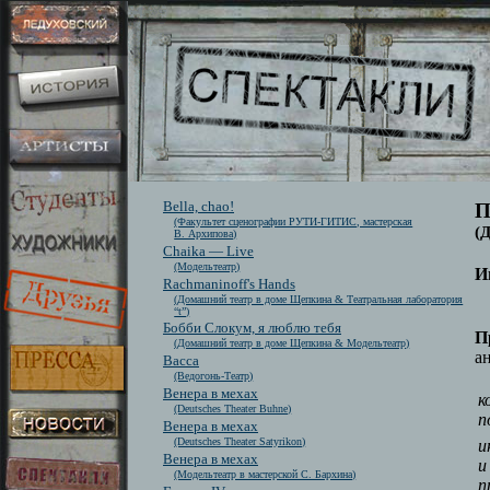
Bella, chao!
П
(Факультет сценографии РУТИ-ГИТИС, мастерская
(
В. Архипова)
Chaika — Live
(Модельтеатр)
И
Rachmaninoff's Hands
(Домашний театр в доме Щепкина & Театральная лаборатория
“t”)
Бобби Слокум, я люблю тебя
П
(Домашний театр в доме Щепкина & Модельтеатр)
а
Васса
(Ведогонь-Театр)
Венера в мехах
к
(Deutsches Theater Buhne)
п
Венера в мехах
(Deutsches Theater Satyrikon)
и
Венера в мехах
и
(Модельтеатр в мастерской С. Бархина)
п