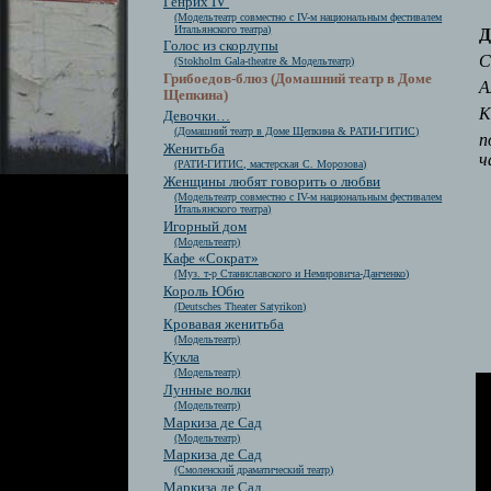
Генрих IV
(Модельтеатр совместно с IV-м национальным фестивалем
Итальянского театра)
Д
Голос из скорлупы
С
(Stokholm Gala-theatre & Модельтеатр)
Грибоедов-блюз (Домашний театр в Доме
А
Щепкина)
K
Девочки…
(Домашний театр в Доме Щепкина & РАТИ-ГИТИС)
п
Женитьба
ч
(РАТИ-ГИТИС, мастерская С. Морозова)
Женщины любят говорить о любви
(Модельтеатр совместно с IV-м национальным фестивалем
Итальянского театра)
Игорный дом
(Модельтеатр)
Кафе «Сократ»
(Муз. т-р Станиславского и Немировича-Данченко)
Король Юбю
(Deutsches Theater Satyrikon)
Кровавая женитьба
(Модельтеатр)
Кукла
(Модельтеатр)
Лунные волки
(Модельтеатр)
Маркиза де Сад
(Модельтеатр)
Маркиза де Сад
(Смоленский драматический театр)
Маркиза де Сад