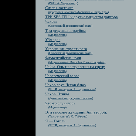
(РАТИ & Модельтеатр)
Слепая ласточка
(продукция немецкого фестиваля «Сакро-Арт»)
ТРИ-SES-ТРЫ и другие пациенты доктора
Чехова
(Смоленский драматический театр)
Три девушки в голубом
(Модельтеатр)
Ублюдок
(Модельтеатр)
Укрощение строптивого
(Смоленский драматический театр)
Флорентийские ночи
(Модельтеатр & Deutsches Theater Satyrikon)
Чайка. Опыт поступления на сцену
(Модельтеатр)
Человеческий голос
(Модельтеатр)
Чехов-соул-Чехов-блюз
(ЯГТИ, мастерская А. Ледуховского)
Чехов. Птицы
(Домашний театр в доме Щепкина)
Что-то случилось
(Модельтеатр)
Эти высокие женщины. Акт второй.
(Театр-студия п/р О. Табакова)
Я — Гоголь
(ЯГТИ, мастерская А. Ледуховского)