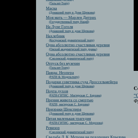
(Тильзит-Театр)
Маска
(Домашний театр в Доме Щепкина)
Моя мать — Марлен Дитрих
(Государственный театр Наций)
На Луне Гоголя
(Домашний театр в доме Щепкина)
Нахлебник
(Костромской драматический театр)
Одна абсолютно счастливая деревня
(Омский академический театр драмы)
Одна абсолютно счастливая деревня
(Смоленский драматический театр)
Отпуск без мужчин
(Тильзит-Театр)
Паяцы. Неопера
(РАТИ & Модельтеатр)
Подарки советника суда Дроссельмейера
(Домашний театр в доме Щепкина)
С
Почта духов
“G
(РАТИ-ГИТИС, Мастерская С. Бархина)
Прения живота со смертью
Ф
(РАТИ, мастерская С. Бархина)
Призраки Шекспира
(Домашний театр в доме Щепкина)
Пятая маленькая трагедия
(РАТИ-ГИТИС, мастерская С. Морозова)
Ревизор
(Смоленский драматический театр)
Свадьба Д. К. Мерона на похоронах Крылова