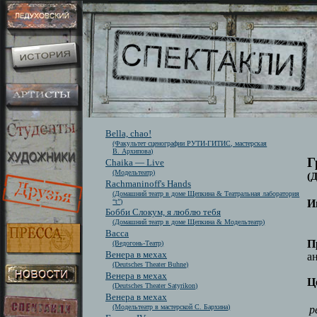
Bella, chao!
(Факультет сценографии РУТИ-ГИТИС, мастерская
В. Архипова)
Г
Chaika — Live
(Модельтеатр)
(
Rachmaninoff's Hands
(Домашний театр в доме Щепкина & Театральная лаборатория
“t”)
И
Бобби Слокум, я люблю тебя
(Домашний театр в доме Щепкина & Модельтеатр)
Васса
П
(Ведогонь-Театр)
Венера в мехах
а
(Deutsches Theater Buhne)
Венера в мехах
Ц
(Deutsches Theater Satyrikon)
Венера в мехах
(Модельтеатр в мастерской С. Бархина)
р