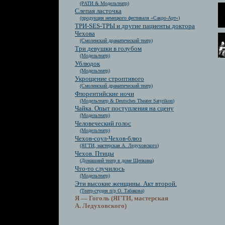
(РАТИ & Модельтеатр)
Слепая ласточка
(продукция немецкого фестиваля «Сакро-Арт»)
ТРИ-SES-ТРЫ и другие пациенты доктора
Чехова
(Смоленский драматический театр)
Три девушки в голубом
(Модельтеатр)
Ублюдок
(Модельтеатр)
Укрощение строптивого
(Смоленский драматический театр)
Флорентийские ночи
(Модельтеатр & Deutsches Theater Satyrikon)
Чайка. Опыт поступления на сцену
(Модельтеатр)
Человеческий голос
(Модельтеатр)
Чехов-соул-Чехов-блюз
(ЯГТИ, мастерская А. Ледуховского)
Чехов. Птицы
(Домашний театр в доме Щепкина)
Что-то случилось
(Модельтеатр)
Эти высокие женщины. Акт второй.
(Театр-студия п/р О. Табакова)
Я — Гоголь (ЯГТИ, мастерская
А. Ледуховского)