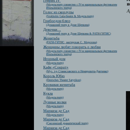
Генрих IV
и
(Модельтеатр совместно с IV-м национальным фестивалем
Итальянского театра)
А
Голос из скорлупы
(Stokholm Gala-theatre & Модельтеатр)
Грибоедов-блюз
(Домашний театр в Доме Щепкина)
Девочки…
(Домашний театр в Доме Щепкина & РАТИ-ГИТИС)
Женитьба
(РАТИ-ГИТИС, мастерская С. Морозова)
Женщины любят говорить о любви
(Модельтеатр совместно с IV-м национальным фестивалем
Итальянского театра)
Игорный дом
(Модельтеатр)
Кафе «Сократ»
(Муз. т-р Станиславского и Немировича-Данченко)
Король Юбю
(Deutsches Theater Satyrikon)
Кровавая женитьба
(Модельтеатр)
Кукла
(Модельтеатр)
Лунные волки
(Модельтеатр)
Маркиза де Сад
(Модельтеатр)
Маркиза де Сад
(Смоленский драматический театр)
Маркиза де Сад