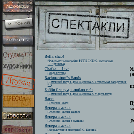
Bella, chao!
(Факультет сценографии РУТИ-ГИТИС, мастерская
В. Архипова)
Я
Chaika — Live
(Модельтеатр)
(
Rachmaninoff's Hands
(Домашний театр в доме Щепкина & Театральная лаборатория
“t”)
и
Бобби Слокум, я люблю тебя
(Домашний театр в доме Щепкина & Модельтеатр)
Васса
П
(Ведогонь-Театр)
Венера в мехах
м
(Deutsches Theater Buhne)
Венера в мехах
р
(Deutsches Theater Satyrikon)
Венера в мехах
(Модельтеатр в мастерской С. Бархина)
Д