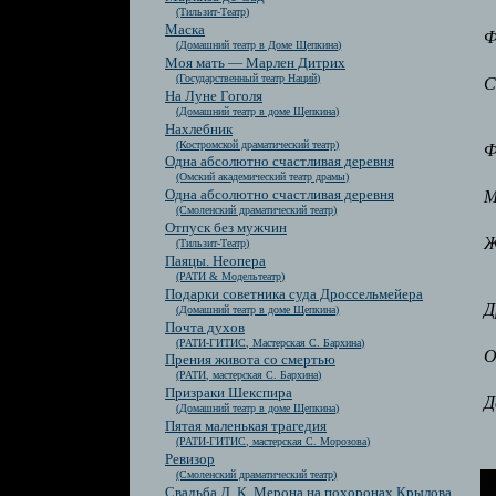
(Тильзит-Театр)
Маска
Ф
(Домашний театр в Доме Щепкина)
Моя мать — Марлен Дитрих
(Государственный театр Наций)
С
На Луне Гоголя
(Домашний театр в доме Щепкина)
Нахлебник
(Костромской драматический театр)
Ф
Одна абсолютно счастливая деревня
(Омский академический театр драмы)
Одна абсолютно счастливая деревня
М
(Смоленский драматический театр)
Отпуск без мужчин
Ж
(Тильзит-Театр)
Паяцы. Неопера
(РАТИ & Модельтеатр)
Подарки советника суда Дроссельмейера
Д
(Домашний театр в доме Щепкина)
Почта духов
(РАТИ-ГИТИС, Мастерская С. Бархина)
О
Прения живота со смертью
(РАТИ, мастерская С. Бархина)
Призраки Шекспира
Д
(Домашний театр в доме Щепкина)
Пятая маленькая трагедия
(РАТИ-ГИТИС, мастерская С. Морозова)
Ревизор
(Смоленский драматический театр)
Свадьба Д. К. Мерона на похоронах Крылова