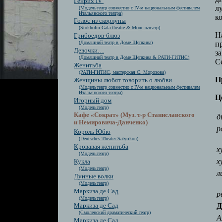
Генрих IV
л
(Модельтеатр совместно с IV-м национальным фестивалем
Итальянского театра)
к
Голос из скорлупы
(Stokholm Gala-theatre & Модельтеатр)
Н
Грибоедов-блюз
(Домашний театр в Доме Щепкина)
п
Девочки…
з
(Домашний театр в Доме Щепкина & РАТИ-ГИТИС)
С
Женитьба
(РАТИ-ГИТИС, мастерская С. Морозова)
П
Женщины любят говорить о любви
(Модельтеатр совместно с IV-м национальным фестивалем
Итальянского театра)
Ц
Игорный дом
(Модельтеатр)
Кафе «Сократ» (Муз. т-р Станиславского
д
и Немировича-Данченко)
р
Король Юбю
(Deutsches Theater Satyrikon)
Кровавая женитьба
х
(Модельтеатр)
х
Кукла
(Модельтеатр)
л
Лунные волки
(Модельтеатр)
Маркиза де Сад
р
(Модельтеатр)
Д
Маркиза де Сад
(Смоленский драматический театр)
А
Маркиза де Сад