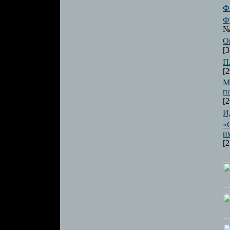
Ф
Ф
№ 
О
[3
П
[2
М
п
[2
И
«
и
[2