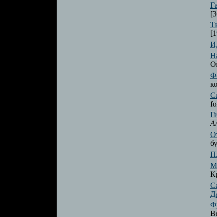
Г
[3
Т
[1
И
Н
On
Ф
к
С
fo
Г
А
О
бу
П
М
Кр
С
Д
Ф
В