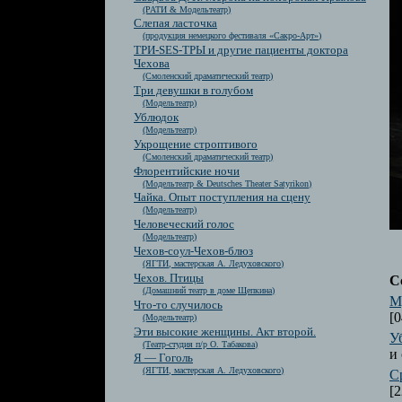
(РАТИ & Модельтеатр)
Слепая ласточка
(продукция немецкого фестиваля «Сакро-Арт»)
ТРИ-SES-ТРЫ и другие пациенты доктора
Чехова
(Смоленский драматический театр)
Три девушки в голубом
(Модельтеатр)
Ублюдок
(Модельтеатр)
Укрощение строптивого
(Смоленский драматический театр)
Флорентийские ночи
(Модельтеатр & Deutsches Theater Satyrikon)
Чайка. Опыт поступления на сцену
(Модельтеатр)
Человеческий голос
(Модельтеатр)
Чехов-соул-Чехов-блюз
(ЯГТИ, мастерская А. Ледуховского)
Чехов. Птицы
С
(Домашний театр в доме Щепкина)
М
Что-то случилось
[0
(Модельтеатр)
Эти высокие женщины. Акт второй.
У
(Театр-студия п/р О. Табакова)
и 
Я — Гоголь
(ЯГТИ, мастерская А. Ледуховского)
С
[2