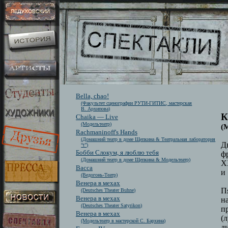
Bella, chao!
(Факультет сценографии РУТИ-ГИТИС, мастерская
В. Архипова)
К
Chaika — Live
(Модельтеатр)
(
Rachmaninoff's Hands
(Домашний театр в доме Щепкина & Театральная лаборатория
Д
“t”)
Бобби Слокум, я люблю тебя
ф
(Домашний театр в доме Щепкина & Модельтеатр)
X
Васса
и
(Ведогонь-Театр)
Венера в мехах
П
(Deutsches Theater Buhne)
Венера в мехах
н
(Deutsches Theater Satyrikon)
п
Венера в мехах
(
(Модельтеатр в мастерской С. Бархина)
д