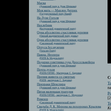
Маска
(Домашний театр в Доме Щепкина)
Моя мать — Марлен Дитрих
(Государственный театр Наций)
На Луне Гоголя
(Домашний театр в доме Щепкина)
Нахлебник
(Костромской драматический театр)
Одна абсолютно счастливая деревня
(Омский академический театр драмы)
Одна абсолютно счастливая деревня
(Смоленский драматический театр)
Отпуск без мужчин
(Тильзит-Театр)
Паяцы. Неопера
(РАТИ & Модельтеатр)
Подарки советника суда Дроссельмейера
(Домашний театр в доме Щепкина)
Почта духов
(РАТИ-ГИТИС, Мастерская С. Бархина)
Прения живота со смертью
С
(РАТИ, мастерская С. Бархина)
Ta
Призраки Шекспира
na
(Домашний театр в доме Щепкина)
Пятая маленькая трагедия
Р
(РАТИ-ГИТИС, мастерская С. Морозова)
[2
Ревизор
(Смоленский драматический театр)
Т
Свадьба Д. К. Мерона на похоронах Крылова
К
(РАТИ & Модельтеатр)