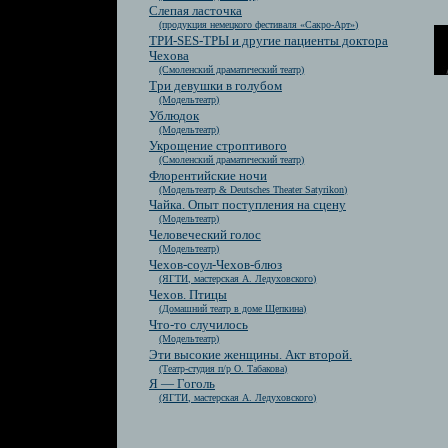
Слепая ласточка
(продукция немецкого фестиваля «Сакро-Арт»)
ТРИ-SES-ТРЫ и другие пациенты доктора
Чехова
(Смоленский драматический театр)
Три девушки в голубом
(Модельтеатр)
Ублюдок
(Модельтеатр)
Укрощение строптивого
(Смоленский драматический театр)
Флорентийские ночи
(Модельтеатр & Deutsches Theater Satyrikon)
Чайка. Опыт поступления на сцену
(Модельтеатр)
Человеческий голос
(Модельтеатр)
Чехов-соул-Чехов-блюз
(ЯГТИ, мастерская А. Ледуховского)
Чехов. Птицы
(Домашний театр в доме Щепкина)
Что-то случилось
(Модельтеатр)
Эти высокие женщины. Акт второй.
(Театр-студия п/р О. Табакова)
Я — Гоголь
(ЯГТИ, мастерская А. Ледуховского)