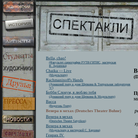
Bella, chao!
(Факультет сценографии РУТИ-ГИТИС, мастерская
В. Архипова)
В
Chaika — Live
(Модельтеатр)
(
Rachmaninoff's Hands
(Домашний театр в доме Щепкина & Театральная лаборатория
“t”)
Бобби Слокум, я люблю тебя
П
(Домашний театр в доме Щепкина & Модельтеатр)
м
Васса
(Ведогонь-Театр)
р
Венера в мехах (Deutsches Theater Buhne)
Венера в мехах
(Deutsches Theater Satyrikon)
х
Венера в мехах
(Модельтеатр в мастерской С. Бархина)
Генрих IV
Д