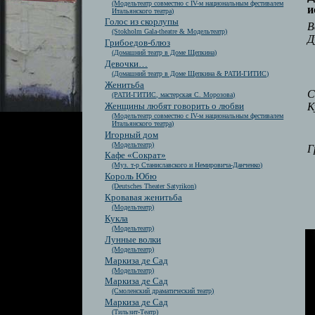
(Модельтеатр совместно с IV-м национальным фестивалем
и
Итальянского театра)
Голос из скорлупы
В
(Stokholm Gala-theatre & Модельтеатр)
Д
Грибоедов-блюз
(Домашний театр в Доме Щепкина)
Девочки…
(Домашний театр в Доме Щепкина & РАТИ-ГИТИС)
Женитьба
С
(РАТИ-ГИТИС, мастерская С. Морозова)
К
Женщины любят говорить о любви
(Модельтеатр совместно с IV-м национальным фестивалем
Итальянского театра)
Игорный дом
(Модельтеатр)
Г
Кафе «Сократ»
(Муз. т-р Станиславского и Немировича-Данченко)
Король Юбю
(Deutsches Theater Satyrikon)
Кровавая женитьба
(Модельтеатр)
Кукла
(Модельтеатр)
Лунные волки
(Модельтеатр)
Маркиза де Сад
(Модельтеатр)
Маркиза де Сад
(Смоленский драматический театр)
Маркиза де Сад
(Тильзит-Театр)