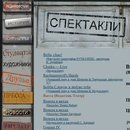
Bella, chao!
(Факультет сценографии РУТИ-ГИТИС, мастерская
В. Архипова)
В
Chaika — Live
(Модельтеатр)
(
Rachmaninoff's Hands
(Домашний театр в доме Щепкина & Театральная лаборатория
“t”)
п
Бобби Слокум, я люблю тебя
(Домашний театр в доме Щепкина & Модельтеатр)
Васса (Ведогонь-Театр)
П
Венера в мехах
(Deutsches Theater Buhne)
Венера в мехах
Ц
(Deutsches Theater Satyrikon)
Венера в мехах
р
(Модельтеатр в мастерской С. Бархина)
Генрих IV
х