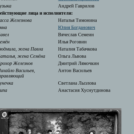
узыка
Андрей Гаврилов
ействующие лица и исполнители:
асса Железнова
Наталья Тимонина
нна
Юлия Богданович
авел
Вячеслав Семеин
емён
Илья Роговин
юдмила, жена Павла
Наталия Табачкова
аталья, жена Семёна
Ольга Львова
рохор Железнов
Дмитрий Лямочкин
ихайло Васильев,
Антон Васильев
правляющий
унечка
Светлана Лызлова
ипа
Анастасия Хуснутдинова