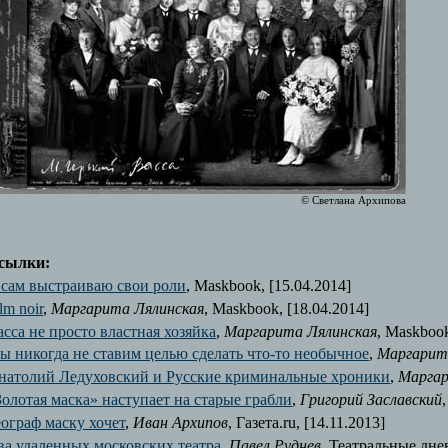
© Светлана Архипова
сылки:
 сам выстраиваю свои роли
, Maskbook, [15.04.2014]
lm noir
,
Маргарита Лялинская
, Maskbook, [18.04.2014]
асса не просто властная хозяйка
,
Маргарита Лялинская
, Maskbook
ы никогда не ставим целью сделать что-то необычное
,
Маргарит
натолий Ледуховский и Русские криминальные хроники
,
Маргар
Золотая маска» наступает на старые грабли
,
Григорий Заславский
еограф маску хочет
,
Иван Архипов
, Газета.ru, [14.11.2013]
ва удаленных московских театра
,
Павел Руднев
, Театральные дне