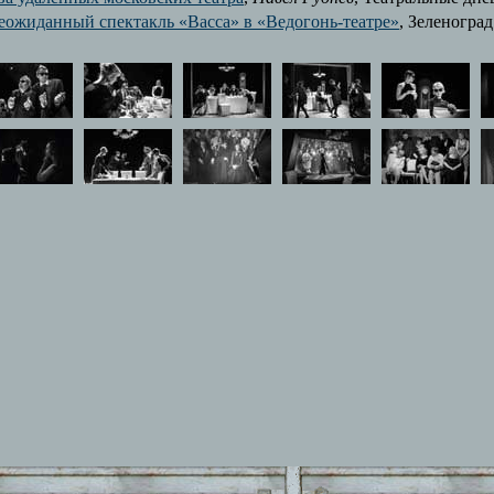
еожиданный спектакль «Васса» в «Ведогонь-театре»
, Зеленоград