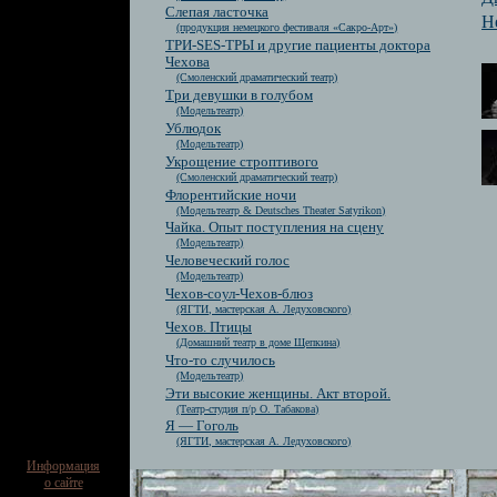
Слепая ласточка
Н
(продукция немецкого фестиваля «Сакро-Арт»)
ТРИ-SES-ТРЫ и другие пациенты доктора
Чехова
(Смоленский драматический театр)
Три девушки в голубом
(Модельтеатр)
Ублюдок
(Модельтеатр)
Укрощение строптивого
(Смоленский драматический театр)
Флорентийские ночи
(Модельтеатр & Deutsches Theater Satyrikon)
Чайка. Опыт поступления на сцену
(Модельтеатр)
Человеческий голос
(Модельтеатр)
Чехов-соул-Чехов-блюз
(ЯГТИ, мастерская А. Ледуховского)
Чехов. Птицы
(Домашний театр в доме Щепкина)
Что-то случилось
(Модельтеатр)
Эти высокие женщины. Акт второй.
(Театр-студия п/р О. Табакова)
Я — Гоголь
(ЯГТИ, мастерская А. Ледуховского)
Информация
о сайте