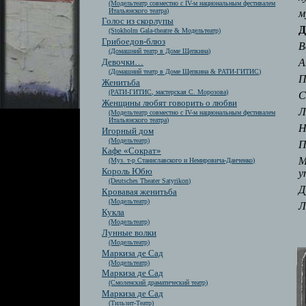
(Модельтеатр совместно с IV-м национальным фестивалем
Итальянского театра)
м
Голос из скорлупы
Д
(Stokholm Gala-theatre & Модельтеатр)
Грибоедов-блюз
В
(Домашний театр в Доме Щепкина)
А
Девочки…
(Домашний театр в Доме Щепкина & РАТИ-ГИТИС)
П
Женитьба
(РАТИ-ГИТИС, мастерская С. Морозова)
С
Женщины любят говорить о любви
Л
(Модельтеатр совместно с IV-м национальным фестивалем
Итальянского театра)
Н
Игорный дом
(Модельтеатр)
П
Кафе «Сократ»
М
(Муз. т-р Станиславского и Немировича-Данченко)
Король Юбю
у
(Deutsches Theater Satyrikon)
Д
Кровавая женитьба
(Модельтеатр)
Л
Кукла
(Модельтеатр)
Лунные волки
(Модельтеатр)
Маркиза де Сад
(Модельтеатр)
Маркиза де Сад
(Смоленский драматический театр)
Маркиза де Сад
(Тильзит-Театр)