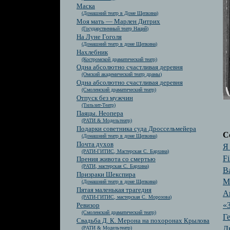
Маска
(Домашний театр в Доме Щепкина)
Моя мать — Марлен Дитрих
(Государственный театр Наций)
На Луне Гоголя
(Домашний театр в доме Щепкина)
Нахлебник
(Костромской драматический театр)
Одна абсолютно счастливая деревня
(Омский академический театр драмы)
Одна абсолютно счастливая деревня
(Смоленский драматический театр)
Отпуск без мужчин
(Тильзит-Театр)
Паяцы. Неопера
(РАТИ & Модельтеатр)
Подарки советника суда Дроссельмейера
С
(Домашний театр в доме Щепкина)
Почта духов
Я
(РАТИ-ГИТИС, Мастерская С. Бархина)
Fi
Прения живота со смертью
(РАТИ, мастерская С. Бархина)
В
Призраки Шекспира
М
(Домашний театр в доме Щепкина)
Пятая маленькая трагедия
А
(РАТИ-ГИТИС, мастерская С. Морозова)
«
Ревизор
(Смоленский драматический театр)
Г
Свадьба Д. К. Мерона на похоронах Крылова
Д
(РАТИ & Модельтеатр)