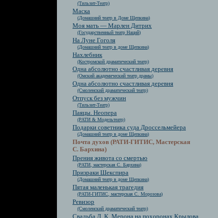
(Тильзит-Театр)
Маска
(Домашний театр в Доме Щепкина)
Моя мать — Марлен Дитрих
(Государственный театр Наций)
На Луне Гоголя
(Домашний театр в доме Щепкина)
Нахлебник
(Костромской драматический театр)
Одна абсолютно счастливая деревня
(Омский академический театр драмы)
Одна абсолютно счастливая деревня
(Смоленский драматический театр)
Отпуск без мужчин
(Тильзит-Театр)
Паяцы. Неопера
(РАТИ & Модельтеатр)
Подарки советника суда Дроссельмейера
(Домашний театр в доме Щепкина)
Почта духов (РАТИ-ГИТИС, Мастерская
С. Бархина)
Прения живота со смертью
(РАТИ, мастерская С. Бархина)
Призраки Шекспира
(Домашний театр в доме Щепкина)
Пятая маленькая трагедия
(РАТИ-ГИТИС, мастерская С. Морозова)
Ревизор
(Смоленский драматический театр)
Свадьба Д. К. Мерона на похоронах Крылова