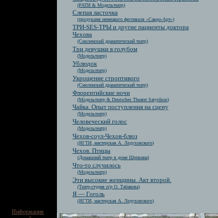
(РАТИ & Модельтеатр)
Слепая ласточка
(продукция немецкого фестиваля «Сакро-Арт»)
ТРИ-SES-ТРЫ и другие пациенты доктора
Чехова
(Смоленский драматический театр)
Три девушки в голубом
(Модельтеатр)
Ублюдок
(Модельтеатр)
Укрощение строптивого
(Смоленский драматический театр)
Флорентийские ночи
(Модельтеатр & Deutsches Theater Satyrikon)
Чайка. Опыт поступления на сцену
(Модельтеатр)
Человеческий голос
(Модельтеатр)
Чехов-соул-Чехов-блюз
(ЯГТИ, мастерская А. Ледуховского)
Чехов. Птицы
(Домашний театр в доме Щепкина)
Что-то случилось
(Модельтеатр)
Эти высокие женщины. Акт второй.
(Театр-студия п/р О. Табакова)
Я — Гоголь
(ЯГТИ, мастерская А. Ледуховского)
Информация