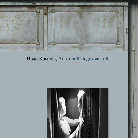
Иван Крылов,
Анатолий Ледуховский