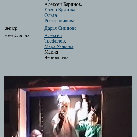
Алексей Баринов,
Елена Бритова
,
Ольга
Ростовщикова
актер
Дарья Синцова
комедианты
Алексей
Трефилов
,
Мара Уварова
,
Мария
Чернышева