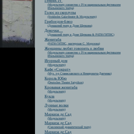
Генрих IV
(Модельтеатр совместно с IV-м национальным фестивалем
Итальянского театра)
Голос из скорлупы
(Stokholm Gala-theatre & Модельтеатр)
Грибоедов-блюз
(Домашний театр в Доме Щепкина)
Девочки…
(Домашний театр в Доме Щепкина & РАТИ-ГИТИС)
Женитьба
(РАТИ-ГИТИС, мастерская С. Морозова)
Женщины любят говорить о любви
(Модельтеатр совместно с IV-м национальным фестивалем
Итальянского театра)
Игорный дом
(Модельтеатр)
Кафе «Сократ»
(Муз. т-р Станиславского и Немировича-Данченко)
Король Юбю
(Deutsches Theater Satyrikon)
Кровавая женитьба
(Модельтеатр)
Кукла
(Модельтеатр)
Лунные волки
(Модельтеатр)
Маркиза де Сад
(Модельтеатр)
Маркиза де Сад
(Смоленский драматический театр)
Маркиза де Сад